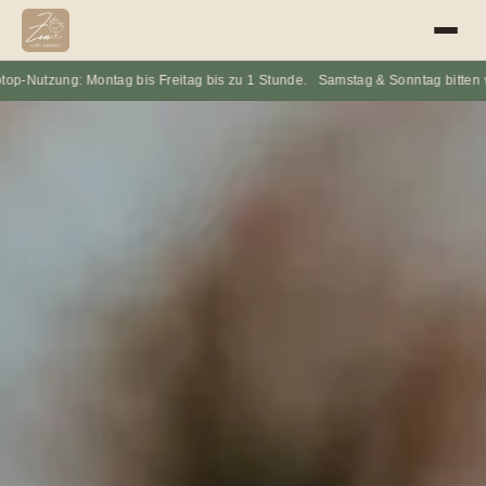
ontag bis Freitag bis zu 1 Stunde. Samstag & Sonntag bitten wir, auf Laptops