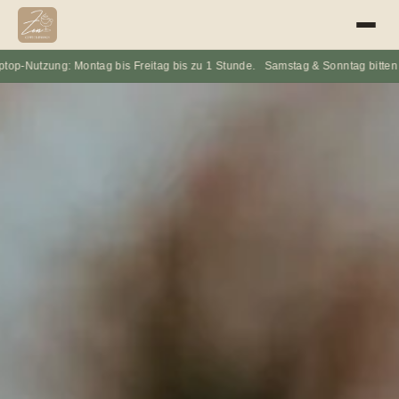
ontag bis Freitag bis zu 1 Stunde. Samstag & Sonntag bitten wir, auf Laptops